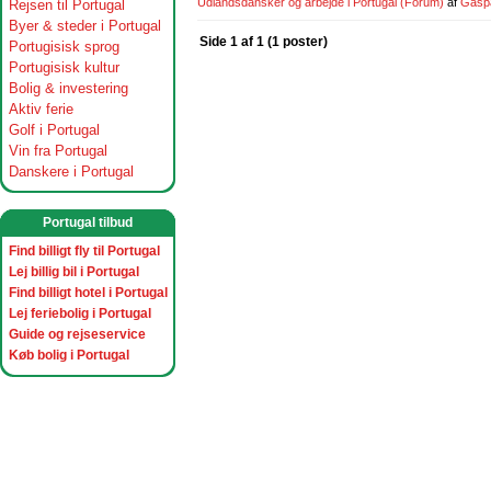
Udlandsdansker og arbejde i Portugal
(Forum)
af
Gasp
Rejsen til Portugal
Byer & steder i Portugal
Side 1 af 1 (1 poster)
Portugisisk sprog
Portugisisk kultur
Bolig & investering
Aktiv ferie
Golf i Portugal
Vin fra Portugal
Danskere i Portugal
Portugal tilbud
Find billigt fly til Portugal
Lej billig bil i Portugal
Find billigt hotel i Portugal
Lej feriebolig i Portugal
Guide og rejseservice
Køb bolig i Portugal