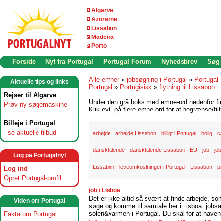
Algarve
Azorerne
Lissabon
Madeira
Porto
Forside
Nyt fra Portugal
Portugal Forum
Nyhedsbrev
Søg
Alle emner
»
jobsøgning i Portugal
»
Portugal
Aktuelle tips og links
Portugal
»
Portugisisk
»
flytning til Lissabon
Rejser til Algarve
Under den grå boks med emne-ord nedenfor find
Prøv ny søgemaskine
Klik evt. på flere emne-ord for at begrænse/filt
Billeje i Portugal
-
se aktuelle tilbud
arbejde
arbejde Lissabon
billigt i Portugal
bolig
c
dansktalende
dansktalende Lissabon
EU
job
jo
Log på Portugalnyt
Lissabon
leveomkostninger i Portugal
Lissabon
p
Log ind
Opret Portugal-profil
job i Lisboa
Det er ikke altid så svært at finde arbejde, so
Viden om Portugal
søge og komme til samtale her i Lisboa. jobsam
solen&varmen i Portugal. Du skal for at haven 
Fakta om Portugal