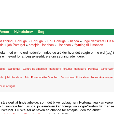
 Forum
Nyhedsbrev
Søg
bsøgning i Portugal
»
Portugal
»
Bo i Portugal
»
lisboa
»
unge danskere i Lis
jde
»
job Portugal
»
arbejde Lissabon
»
Lissabon
»
flytning til Lissabon
oks med emne-ord nedenfor findes de artikler hvor det valgte emne-ord (tag) i
re emne-ord for at begrænse/filtrere din søgning yderligere.
bolig
call center
Centro de emprego
dansker i Portugal
danskere i Portugal
dansktale
job
job i Lissabon
Job i Portugal eller Brasilien
Jobsøgning i Lissabon
leveomkostninger i
er i Portugal
d så svært at finde arbejde, som det bliver udlagt her i Portugal, jeg kan være
il samtale her i Lisboa. jobsamtalen kan foregå via skype/telefon før man rej
Portugal. Du skal for at haven en chance for arbejde uden for landet...