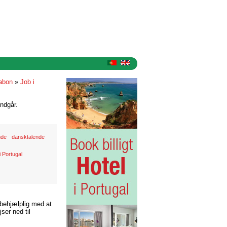
sabon
»
Job i
ndgår.
nde
dansktalende
 Portugal
 behjælplig med at
ser ned til