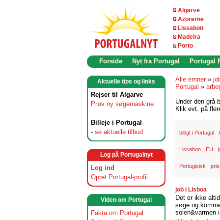
Algarve
Azorerne
Lissabon
Madeira
Porto
Forside
Nyt fra Portugal
Portugal
Alle emner
»
jo
Aktuelle tips og links
Portugal
»
arbe
Rejser til Algarve
Under den grå b
Prøv ny søgemaskine
Klik evt. på fle
Billeje i Portugal
-
se aktuelle tilbud
billigt i Portugal
Lissabon
EU
Log på Portugalnyt
Portugisisk
pris
Log ind
Opret Portugal-profil
job i Lisboa
Det er ikke alti
Viden om Portugal
søge og komme t
solen&varmen i 
Fakta om Portugal