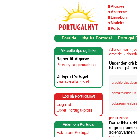
Algarve
Azorerne
Lissabon
Madeira
Porto
Forside
Nyt fra Portugal
Portugal
Alle emner
»
jo
Aktuelle tips og links
arbejde
»
dansk
Rejser til Algarve
Under den grå b
Prøv ny søgemaskine
Klik evt. på fle
Billeje i Portugal
-
se aktuelle tilbud
arbejde Lissabon
dansktalende Li
Log på Portugalnyt
Jobsøgning i Li
Log ind
Opret Portugal-profil
job i Lisboa
Det er ikke alti
Viden om Portugal
søge og komme t
solen&varmen i 
Fakta om Portugal