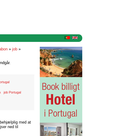
sabon
»
job
»
ndgår.
ortugal
n
job Portugal
 behjælplig med at
ser ned til