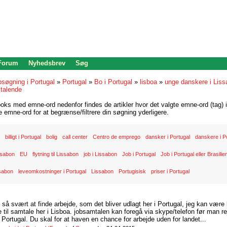
 Forum
Nyhedsbrev
Søg
bsøgning i Portugal
»
Portugal
»
Bo i Portugal
»
lisboa
»
unge danskere i Lis
talende
oks med emne-ord nedenfor findes de artikler hvor det valgte emne-ord (tag) i
re emne-ord for at begrænse/filtrere din søgning yderligere.
billigt i Portugal
bolig
call center
Centro de emprego
dansker i Portugal
danskere i P
ssabon
EU
flytning til Lissabon
job i Lissabon
Job i Portugal
Job i Portugal eller Brasilie
ssabon
leveomkostninger i Portugal
Lissabon
Portugisisk
priser i Portugal
d så svært at finde arbejde, som det bliver udlagt her i Portugal, jeg kan være
il samtale her i Lisboa. jobsamtalen kan foregå via skype/telefon før man rej
Portugal. Du skal for at haven en chance for arbejde uden for landet...