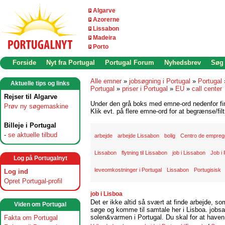
Algarve
Azorerne
Lissabon
Madeira
Porto
Forside
Nyt fra Portugal
Portugal Forum
Nyhedsbrev
Søg
Alle emner
»
jobsøgning i Portugal
»
Portugal
Aktuelle tips og links
Portugal
»
priser i Portugal
»
EU
»
call center
Rejser til Algarve
Under den grå boks med emne-ord nedenfor find
Prøv ny søgemaskine
Klik evt. på flere emne-ord for at begrænse/filt
Billeje i Portugal
-
se aktuelle tilbud
arbejde
arbejde Lissabon
bolig
Centro de empreg
Lissabon
flytning til Lissabon
job i Lissabon
Job i 
Log på Portugalnyt
leveomkostninger i Portugal
Lissabon
Portugisisk
Log ind
Opret Portugal-profil
job i Lisboa
Det er ikke altid så svært at finde arbejde, so
Viden om Portugal
søge og komme til samtale her i Lisboa. jobsam
solen&varmen i Portugal. Du skal for at haven 
Fakta om Portugal