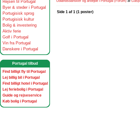
Udlandsdansker og arbejde i Portugal
(Forum)
af
Gasp
Rejsen til Portugal
Byer & steder i Portugal
Side 1 af 1 (1 poster)
Portugisisk sprog
Portugisisk kultur
Bolig & investering
Aktiv ferie
Golf i Portugal
Vin fra Portugal
Danskere i Portugal
Portugal tilbud
Find billigt fly til Portugal
Lej billig bil i Portugal
Find billigt hotel i Portugal
Lej feriebolig i Portugal
Guide og rejseservice
Køb bolig i Portugal