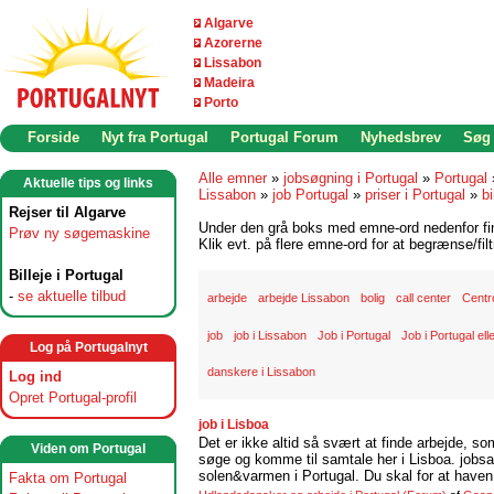
Algarve
Azorerne
Lissabon
Madeira
Porto
Forside
Nyt fra Portugal
Portugal Forum
Nyhedsbrev
Søg
Alle emner
»
jobsøgning i Portugal
»
Portugal
Aktuelle tips og links
Lissabon
»
job Portugal
»
priser i Portugal
»
bi
Rejser til Algarve
Under den grå boks med emne-ord nedenfor find
Prøv ny søgemaskine
Klik evt. på flere emne-ord for at begrænse/filt
Billeje i Portugal
-
se aktuelle tilbud
arbejde
arbejde Lissabon
bolig
call center
Centr
job
job i Lissabon
Job i Portugal
Job i Portugal ell
Log på Portugalnyt
danskere i Lissabon
Log ind
Opret Portugal-profil
job i Lisboa
Det er ikke altid så svært at finde arbejde, so
Viden om Portugal
søge og komme til samtale her i Lisboa. jobsam
solen&varmen i Portugal. Du skal for at haven 
Fakta om Portugal