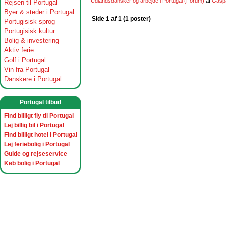
Udlandsdansker og arbejde i Portugal
(Forum)
af
Gasp
Rejsen til Portugal
Byer & steder i Portugal
Side 1 af 1 (1 poster)
Portugisisk sprog
Portugisisk kultur
Bolig & investering
Aktiv ferie
Golf i Portugal
Vin fra Portugal
Danskere i Portugal
Portugal tilbud
Find billigt fly til Portugal
Lej billig bil i Portugal
Find billigt hotel i Portugal
Lej feriebolig i Portugal
Guide og rejseservice
Køb bolig i Portugal