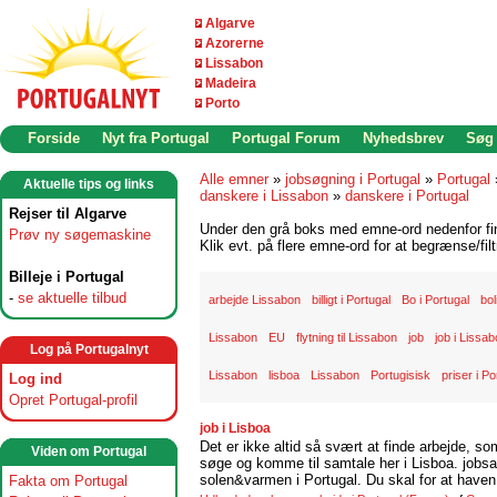
Algarve
Azorerne
Lissabon
Madeira
Porto
Forside
Nyt fra Portugal
Portugal Forum
Nyhedsbrev
Søg
Alle emner
»
jobsøgning i Portugal
»
Portugal
Aktuelle tips og links
danskere i Lissabon
»
danskere i Portugal
Rejser til Algarve
Under den grå boks med emne-ord nedenfor find
Prøv ny søgemaskine
Klik evt. på flere emne-ord for at begrænse/filt
Billeje i Portugal
-
se aktuelle tilbud
arbejde Lissabon
billigt i Portugal
Bo i Portugal
bol
Lissabon
EU
flytning til Lissabon
job
job i Lissa
Log på Portugalnyt
Lissabon
lisboa
Lissabon
Portugisisk
priser i Po
Log ind
Opret Portugal-profil
job i Lisboa
Det er ikke altid så svært at finde arbejde, so
Viden om Portugal
søge og komme til samtale her i Lisboa. jobsam
solen&varmen i Portugal. Du skal for at haven 
Fakta om Portugal