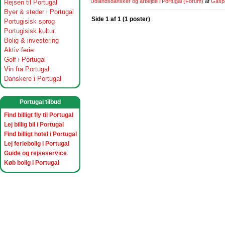
Udlandsdansker og arbejde i Portugal
(Forum)
af
Gasp
Rejsen til Portugal
Byer & steder i Portugal
Side 1 af 1 (1 poster)
Portugisisk sprog
Portugisisk kultur
Bolig & investering
Aktiv ferie
Golf i Portugal
Vin fra Portugal
Danskere i Portugal
Portugal tilbud
Find billigt fly til Portugal
Lej billig bil i Portugal
Find billigt hotel i Portugal
Lej feriebolig i Portugal
Guide og rejseservice
Køb bolig i Portugal