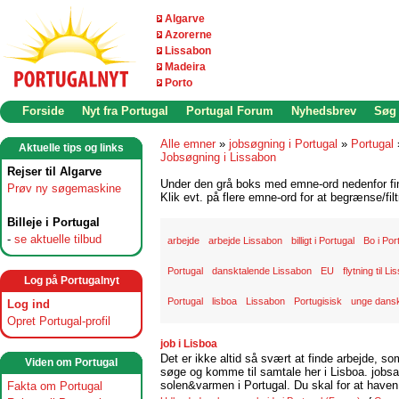
Algarve
Azorerne
Lissabon
Madeira
Porto
Forside
Nyt fra Portugal
Portugal Forum
Nyhedsbrev
Søg
Alle emner
»
jobsøgning i Portugal
»
Portugal
Aktuelle tips og links
Jobsøgning i Lissabon
Rejser til Algarve
Under den grå boks med emne-ord nedenfor find
Prøv ny søgemaskine
Klik evt. på flere emne-ord for at begrænse/filt
Billeje i Portugal
-
se aktuelle tilbud
arbejde
arbejde Lissabon
billigt i Portugal
Bo i Por
Portugal
dansktalende Lissabon
EU
flytning til L
Log på Portugalnyt
Portugal
lisboa
Lissabon
Portugisisk
unge dansk
Log ind
Opret Portugal-profil
job i Lisboa
Det er ikke altid så svært at finde arbejde, so
Viden om Portugal
søge og komme til samtale her i Lisboa. jobsam
solen&varmen i Portugal. Du skal for at haven 
Fakta om Portugal