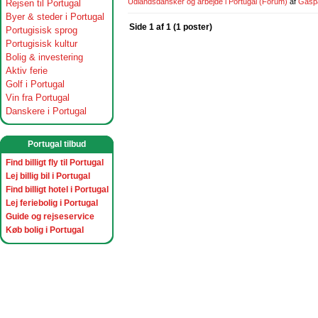
Udlandsdansker og arbejde i Portugal
(Forum)
af
Gasp
Rejsen til Portugal
Byer & steder i Portugal
Side 1 af 1 (1 poster)
Portugisisk sprog
Portugisisk kultur
Bolig & investering
Aktiv ferie
Golf i Portugal
Vin fra Portugal
Danskere i Portugal
Portugal tilbud
Find billigt fly til Portugal
Lej billig bil i Portugal
Find billigt hotel i Portugal
Lej feriebolig i Portugal
Guide og rejseservice
Køb bolig i Portugal