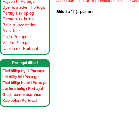
Udlandsdansker og arbejde i Portugal
(Forum)
af
Gasp
Rejsen til Portugal
Byer & steder i Portugal
Side 1 af 1 (1 poster)
Portugisisk sprog
Portugisisk kultur
Bolig & investering
Aktiv ferie
Golf i Portugal
Vin fra Portugal
Danskere i Portugal
Portugal tilbud
Find billigt fly til Portugal
Lej billig bil i Portugal
Find billigt hotel i Portugal
Lej feriebolig i Portugal
Guide og rejseservice
Køb bolig i Portugal