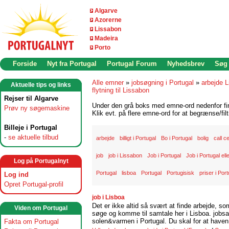
Algarve
Azorerne
Lissabon
Madeira
Porto
Forside
Nyt fra Portugal
Portugal Forum
Nyhedsbrev
Søg
Alle emner
»
jobsøgning i Portugal
»
arbejde 
Aktuelle tips og links
flytning til Lissabon
Rejser til Algarve
Under den grå boks med emne-ord nedenfor find
Prøv ny søgemaskine
Klik evt. på flere emne-ord for at begrænse/filt
Billeje i Portugal
-
se aktuelle tilbud
arbejde
billigt i Portugal
Bo i Portugal
bolig
call c
job
job i Lissabon
Job i Portugal
Job i Portugal ell
Log på Portugalnyt
Portugal
lisboa
Portugal
Portugisisk
priser i Por
Log ind
Opret Portugal-profil
job i Lisboa
Det er ikke altid så svært at finde arbejde, so
Viden om Portugal
søge og komme til samtale her i Lisboa. jobsam
solen&varmen i Portugal. Du skal for at haven 
Fakta om Portugal