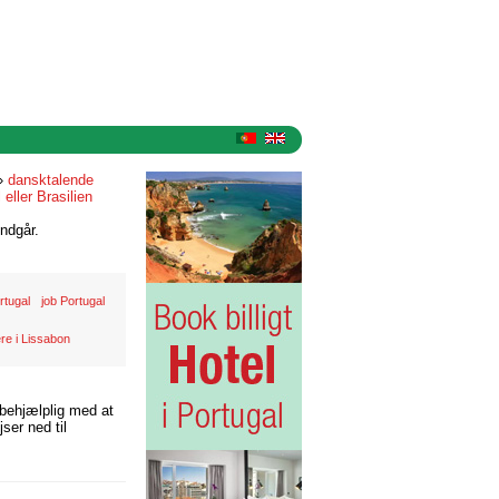
»
dansktalende
 eller Brasilien
ndgår.
rtugal
job Portugal
re i Lissabon
 behjælplig med at
ser ned til