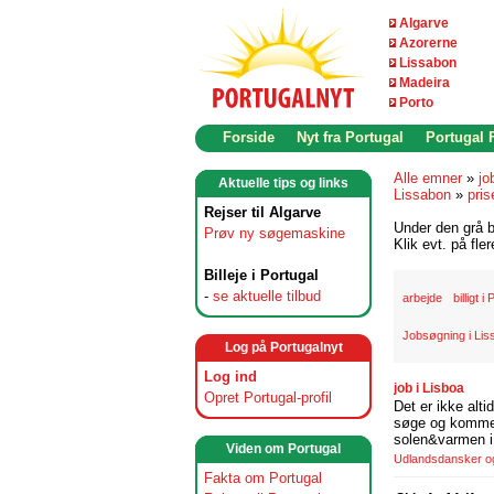
Algarve
Azorerne
Lissabon
Madeira
Porto
Forside
Nyt fra Portugal
Portugal
Alle emner
»
jo
Aktuelle tips og links
Lissabon
»
pris
Rejser til Algarve
Under den grå b
Prøv ny søgemaskine
Klik evt. på fle
Billeje i Portugal
-
se aktuelle tilbud
arbejde
billigt i
Jobsøgning i Li
Log på Portugalnyt
Log ind
job i Lisboa
Opret Portugal-profil
Det er ikke alti
søge og komme t
solen&varmen i 
Viden om Portugal
Udlandsdansker og 
Fakta om Portugal