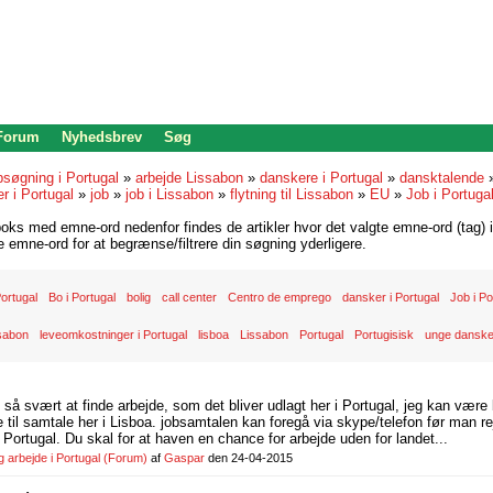
 Forum
Nyhedsbrev
Søg
bsøgning i Portugal
»
arbejde Lissabon
»
danskere i Portugal
»
dansktalende
er i Portugal
»
job
»
job i Lissabon
»
flytning til Lissabon
»
EU
»
Job i Portugal
oks med emne-ord nedenfor findes de artikler hvor det valgte emne-ord (tag) i
re emne-ord for at begrænse/filtrere din søgning yderligere.
 Portugal
Bo i Portugal
bolig
call center
Centro de emprego
dansker i Portugal
Job i Po
ssabon
leveomkostninger i Portugal
lisboa
Lissabon
Portugal
Portugisisk
unge danske
d så svært at finde arbejde, som det bliver udlagt her i Portugal, jeg kan være
il samtale her i Lisboa. jobsamtalen kan foregå via skype/telefon før man rej
Portugal. Du skal for at haven en chance for arbejde uden for landet...
arbejde i Portugal
(Forum)
af
Gaspar
den 24-04-2015