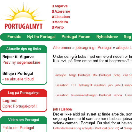
Algarve
Azorerne
Lissabon
Madeira
Porto
Forside
Nyt fra Portugal
Portugal Forum
Nyhedsbrev
Søg
Alle emner
»
jobsøgning i Portugal
»
arbejde 
Aktuelle tips og links
Under den grå boks med emne-ord nedenfor find
Rejser til Algarve
Klik evt. på flere emne-ord for at begrænse/filt
Prøv ny søgemaskine
Billeje i Portugal
arbejde
billigt i Portugal
Bo i Portugal
bolig
call c
-
se aktuelle tilbud
Lissabon
EU
flytning til Lissabon
job
job i Lissa
Log på Portugalnyt
Lissabon
leveomkostninger i Portugal
lisboa
Liss
Log ind
Opret Portugal-profil
job i Lisboa
Det er ikke altid så svært at finde arbejde, so
søge og komme til samtale her i Lisboa. jobsam
Viden om Portugal
solen&varmen i Portugal. Du skal for at haven 
Fakta om Portugal
Udlandsdansker og arbejde i Portugal
(Forum)
af
Gasp