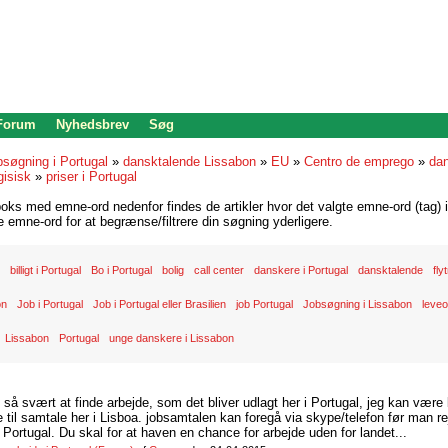
 Forum
Nyhedsbrev
Søg
bsøgning i Portugal
»
dansktalende Lissabon
»
EU
»
Centro de emprego
»
dan
gisisk
»
priser i Portugal
oks med emne-ord nedenfor findes de artikler hvor det valgte emne-ord (tag) i
re emne-ord for at begrænse/filtrere din søgning yderligere.
billigt i Portugal
Bo i Portugal
bolig
call center
danskere i Portugal
dansktalende
fly
on
Job i Portugal
Job i Portugal eller Brasilien
job Portugal
Jobsøgning i Lissabon
leveo
Lissabon
Portugal
unge danskere i Lissabon
d så svært at finde arbejde, som det bliver udlagt her i Portugal, jeg kan være
il samtale her i Lisboa. jobsamtalen kan foregå via skype/telefon før man rej
Portugal. Du skal for at haven en chance for arbejde uden for landet...