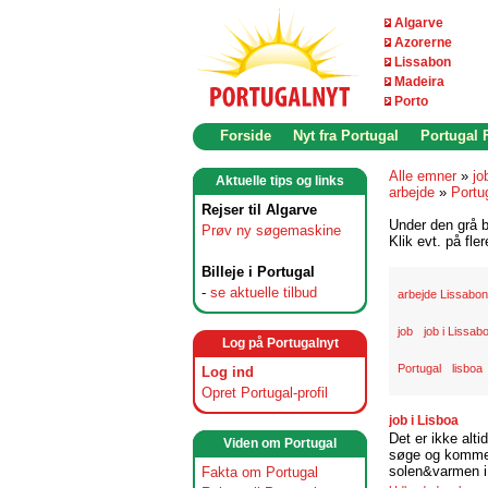
Algarve
Azorerne
Lissabon
Madeira
Porto
Forside
Nyt fra Portugal
Portugal
Alle emner
»
jo
Aktuelle tips og links
arbejde
»
Portu
Rejser til Algarve
Under den grå b
Prøv ny søgemaskine
Klik evt. på fle
Billeje i Portugal
-
se aktuelle tilbud
arbejde Lissabon
job
job i Lissab
Log på Portugalnyt
Portugal
lisboa
Log ind
Opret Portugal-profil
job i Lisboa
Det er ikke alti
Viden om Portugal
søge og komme t
solen&varmen i 
Fakta om Portugal