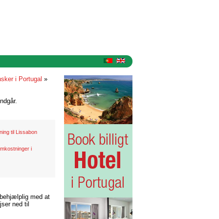
sker i Portugal
»
ndgår.
tning til Lissabon
mkostninger i
 behjælplig med at
ser ned til