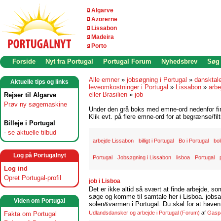
Algarve
Azorerne
Lissabon
Madeira
Porto
Forside
Nyt fra Portugal
Portugal Forum
Nyhedsbrev
Søg
Alle emner
»
jobsøgning i Portugal
»
dansktal
Aktuelle tips og links
leveomkostninger i Portugal
»
Lissabon
»
arbe
eller Brasilien
»
job
Rejser til Algarve
Prøv ny søgemaskine
Under den grå boks med emne-ord nedenfor find
Klik evt. på flere emne-ord for at begrænse/filt
Billeje i Portugal
-
se aktuelle tilbud
arbejde Lissabon
billigt i Portugal
Bo i Portugal
bol
Log på Portugalnyt
Portugal
Jobsøgning i Lissabon
lisboa
Portugal
Log ind
Opret Portugal-profil
job i Lisboa
Det er ikke altid så svært at finde arbejde, so
søge og komme til samtale her i Lisboa. jobsam
Viden om Portugal
solen&varmen i Portugal. Du skal for at haven 
Udlandsdansker og arbejde i Portugal
(Forum)
af
Gasp
Fakta om Portugal