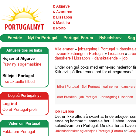
Algarve
Azorerne
Lissabon
Madeira
Porto
Forside
Nyt fra Portugal
Portugal Forum
Nyhedsbrev
Søg
Alle emner
»
jobsøgning i Portugal
»
dansktal
Aktuelle tips og links
leveomkostninger i Portugal
»
Lissabon
»
arbe
danskere i Lissabon
»
dansktalende
»
job
Rejser til Algarve
Prøv ny søgemaskine
Under den grå boks med emne-ord nedenfor find
Klik evt. på flere emne-ord for at begrænse/filt
Billeje i Portugal
-
se aktuelle tilbud
billigt i Portugal
Bo i Portugal
call center
danskere 
Log på Portugalnyt
eller Brasilien
job Portugal
Jobsøgning i Lissabon
Log ind
Opret Portugal-profil
job i Lisboa
Det er ikke altid så svært at finde arbejde, so
søge og komme til samtale her i Lisboa. jobsam
Viden om Portugal
solen&varmen i Portugal. Du skal for at haven 
Udlandsdansker og arbejde i Portugal
(Forum)
af
Gasp
Fakta om Portugal