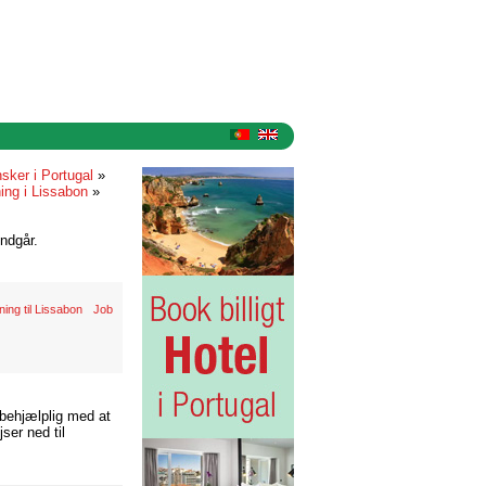
sker i Portugal
»
ing i Lissabon
»
ndgår.
tning til Lissabon
Job
 behjælplig med at
ser ned til