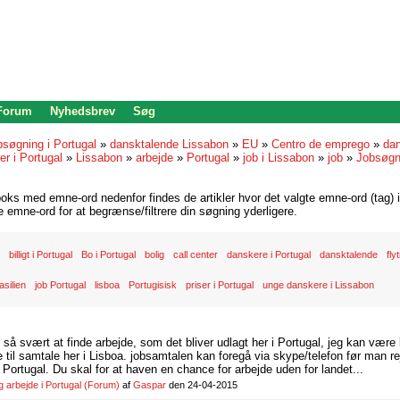
 Forum
Nyhedsbrev
Søg
bsøgning i Portugal
»
dansktalende Lissabon
»
EU
»
Centro de emprego
»
dan
r i Portugal
»
Lissabon
»
arbejde
»
Portugal
»
job i Lissabon
»
job
»
Jobsøgn
oks med emne-ord nedenfor findes de artikler hvor det valgte emne-ord (tag) i
re emne-ord for at begrænse/filtrere din søgning yderligere.
billigt i Portugal
Bo i Portugal
bolig
call center
danskere i Portugal
dansktalende
fly
asilien
job Portugal
lisboa
Portugisisk
priser i Portugal
unge danskere i Lissabon
d så svært at finde arbejde, som det bliver udlagt her i Portugal, jeg kan være
il samtale her i Lisboa. jobsamtalen kan foregå via skype/telefon før man rej
Portugal. Du skal for at haven en chance for arbejde uden for landet...
arbejde i Portugal
(Forum)
af
Gaspar
den 24-04-2015