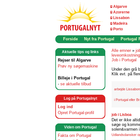
Algarve
Azorerne
Lissabon
Madeira
Porto
Forside
Nyt fra Portugal
Portugal
Alle emner
»
jo
Aktuelle tips og links
leveomkostninge
Job i Portugal
Rejser til Algarve
Prøv ny søgemaskine
Under den grå b
Klik evt. på fle
Billeje i Portugal
-
se aktuelle tilbud
arbejde Lissabon
Log på Portugalnyt
i Portugal eller Br
Log ind
Opret Portugal-profil
job i Lisboa
Det er ikke alti
søge og komme t
Viden om Portugal
solen&varmen i 
Udlandsdansker og 
Fakta om Portugal