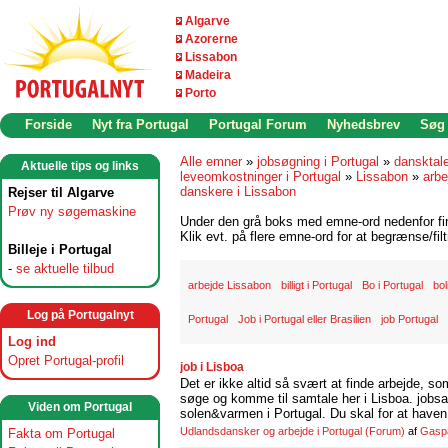
Algarve
Azorerne
Lissabon
Madeira
Porto
Forside
Nyt fra Portugal
Portugal Forum
Nyhedsbrev
Søg
Alle emner
»
jobsøgning i Portugal
»
dansktal
Aktuelle tips og links
leveomkostninger i Portugal
»
Lissabon
»
arbe
danskere i Lissabon
Rejser til Algarve
Prøv ny søgemaskine
Under den grå boks med emne-ord nedenfor find
Klik evt. på flere emne-ord for at begrænse/filt
Billeje i Portugal
-
se aktuelle tilbud
arbejde Lissabon
billigt i Portugal
Bo i Portugal
bol
Log på Portugalnyt
Portugal
Job i Portugal eller Brasilien
job Portugal
Log ind
Opret Portugal-profil
job i Lisboa
Det er ikke altid så svært at finde arbejde, so
søge og komme til samtale her i Lisboa. jobsam
Viden om Portugal
solen&varmen i Portugal. Du skal for at haven 
Udlandsdansker og arbejde i Portugal
(Forum)
af
Gasp
Fakta om Portugal