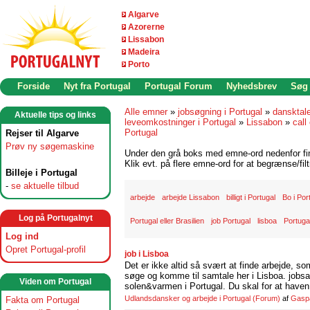
Algarve
Azorerne
Lissabon
Madeira
Porto
Forside
Nyt fra Portugal
Portugal Forum
Nyhedsbrev
Søg
Alle emner
»
jobsøgning i Portugal
»
dansktal
Aktuelle tips og links
leveomkostninger i Portugal
»
Lissabon
»
call
Portugal
Rejser til Algarve
Prøv ny søgemaskine
Under den grå boks med emne-ord nedenfor find
Klik evt. på flere emne-ord for at begrænse/filt
Billeje i Portugal
-
se aktuelle tilbud
arbejde
arbejde Lissabon
billigt i Portugal
Bo i Por
Log på Portugalnyt
Portugal eller Brasilien
job Portugal
lisboa
Portuga
Log ind
Opret Portugal-profil
job i Lisboa
Det er ikke altid så svært at finde arbejde, so
søge og komme til samtale her i Lisboa. jobsam
Viden om Portugal
solen&varmen i Portugal. Du skal for at haven 
Udlandsdansker og arbejde i Portugal
(Forum)
af
Gasp
Fakta om Portugal