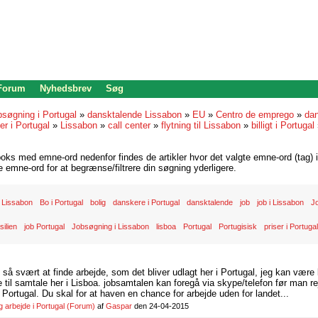
 Forum
Nyhedsbrev
Søg
bsøgning i Portugal
»
dansktalende Lissabon
»
EU
»
Centro de emprego
»
dan
r i Portugal
»
Lissabon
»
call center
»
flytning til Lissabon
»
billigt i Portugal
oks med emne-ord nedenfor findes de artikler hvor det valgte emne-ord (tag) i
re emne-ord for at begrænse/filtrere din søgning yderligere.
 Lissabon
Bo i Portugal
bolig
danskere i Portugal
dansktalende
job
job i Lissabon
Jo
silien
job Portugal
Jobsøgning i Lissabon
lisboa
Portugal
Portugisisk
priser i Portugal
d så svært at finde arbejde, som det bliver udlagt her i Portugal, jeg kan være
il samtale her i Lisboa. jobsamtalen kan foregå via skype/telefon før man rej
Portugal. Du skal for at haven en chance for arbejde uden for landet...
arbejde i Portugal
(Forum)
af
Gaspar
den 24-04-2015