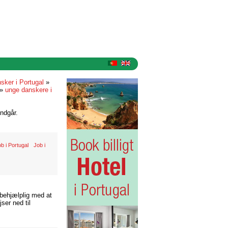
sker i Portugal
»
»
unge danskere i
ndgår.
b i Portugal
Job i
 behjælplig med at
ser ned til