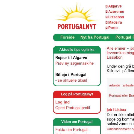
Algarve
Azorerne
Lissabon
Madeira
Porto
Forside
Nyt fra Portugal
Portugal
Alle emner
»
jo
Aktuelle tips og links
leveomkostninge
Lissabon
Rejser til Algarve
Prøv ny søgemaskine
Under den grå b
Klik evt. på fle
Billeje i Portugal
-
se aktuelle tilbud
arbejde
arbejde
Log på Portugalnyt
Portugal eller Bra
Log ind
Opret Portugal-profil
job i Lisboa
Det er ikke alti
søge og komme t
Viden om Portugal
solen&varmen i 
Udlandsdansker og 
Fakta om Portugal