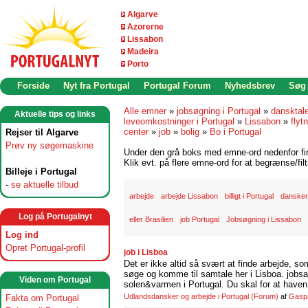
Algarve
Azorerne
Lissabon
Madeira
Porto
Forside
Nyt fra Portugal
Portugal Forum
Nyhedsbrev
Søg
Alle emner
»
jobsøgning i Portugal
»
dansktal
Aktuelle tips og links
leveomkostninger i Portugal
»
Lissabon
»
flyt
center
»
job
»
bolig
»
Bo i Portugal
Rejser til Algarve
Prøv ny søgemaskine
Under den grå boks med emne-ord nedenfor find
Klik evt. på flere emne-ord for at begrænse/filt
Billeje i Portugal
-
se aktuelle tilbud
arbejde
arbejde Lissabon
billigt i Portugal
danskere
Log på Portugalnyt
eller Brasilien
job Portugal
Jobsøgning i Lissabon
Log ind
Opret Portugal-profil
job i Lisboa
Det er ikke altid så svært at finde arbejde, so
søge og komme til samtale her i Lisboa. jobsam
Viden om Portugal
solen&varmen i Portugal. Du skal for at haven 
Udlandsdansker og arbejde i Portugal
(Forum)
af
Gasp
Fakta om Portugal