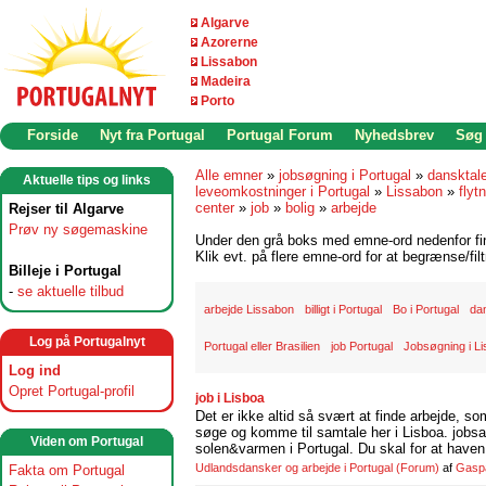
Algarve
Azorerne
Lissabon
Madeira
Porto
Forside
Nyt fra Portugal
Portugal Forum
Nyhedsbrev
Søg
Alle emner
»
jobsøgning i Portugal
»
dansktal
Aktuelle tips og links
leveomkostninger i Portugal
»
Lissabon
»
flyt
center
»
job
»
bolig
»
arbejde
Rejser til Algarve
Prøv ny søgemaskine
Under den grå boks med emne-ord nedenfor find
Klik evt. på flere emne-ord for at begrænse/filt
Billeje i Portugal
-
se aktuelle tilbud
arbejde Lissabon
billigt i Portugal
Bo i Portugal
dan
Log på Portugalnyt
Portugal eller Brasilien
job Portugal
Jobsøgning i L
Log ind
Opret Portugal-profil
job i Lisboa
Det er ikke altid så svært at finde arbejde, so
søge og komme til samtale her i Lisboa. jobsam
Viden om Portugal
solen&varmen i Portugal. Du skal for at haven 
Udlandsdansker og arbejde i Portugal
(Forum)
af
Gasp
Fakta om Portugal