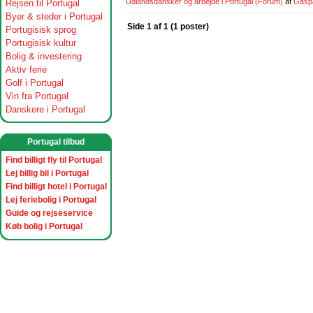
Udlandsdansker og arbejde i Portugal
(Forum)
af
Gasp
Rejsen til Portugal
Byer & steder i Portugal
Side 1 af 1 (1 poster)
Portugisisk sprog
Portugisisk kultur
Bolig & investering
Aktiv ferie
Golf i Portugal
Vin fra Portugal
Danskere i Portugal
Portugal tilbud
Find billigt fly til Portugal
Lej billig bil i Portugal
Find billigt hotel i Portugal
Lej feriebolig i Portugal
Guide og rejseservice
Køb bolig i Portugal