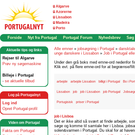
Algarve
Azorerne
Lissabon
Madeira
Porto
Forside
Nyt fra Portugal
Portugal Forum
Nyhedsbrev
Søg
Alle emner
»
jobsøgning i Portugal
»
dansktal
Aktuelle tips og links
unge danskere i Lissabon
»
Job i Portugal elle
Rejser til Algarve
Under den grå boks med emne-ord nedenfor find
Prøv ny søgemaskine
Klik evt. på flere emne-ord for at begrænse/filt
Billeje i Portugal
-
se aktuelle tilbud
arbejde
arbejde Lissabon
billigt i Portugal
Bo i Por
Lissabon
job
job i Lissabon
job Portugal
Jobsøgn
Log på Portugalnyt
Portugisisk
priser i Portugal
Log ind
Opret Portugal-profil
job i Lisboa
Det er ikke altid så svært at finde arbejde, so
Viden om Portugal
søge og komme til samtale her i Lisboa. jobsam
solen&varmen i Portugal. Du skal for at haven 
Fakta om Portugal