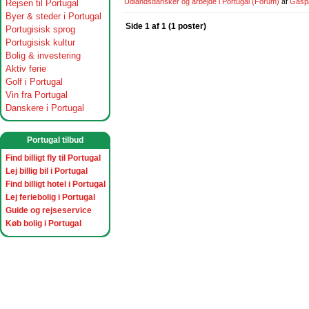
Udlandsdansker og arbejde i Portugal
(Forum)
af
Gasp
Rejsen til Portugal
Byer & steder i Portugal
Side 1 af 1 (1 poster)
Portugisisk sprog
Portugisisk kultur
Bolig & investering
Aktiv ferie
Golf i Portugal
Vin fra Portugal
Danskere i Portugal
Portugal tilbud
Find billigt fly til Portugal
Lej billig bil i Portugal
Find billigt hotel i Portugal
Lej feriebolig i Portugal
Guide og rejseservice
Køb bolig i Portugal