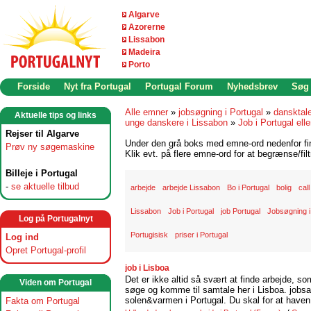
Algarve
Azorerne
Lissabon
Madeira
Porto
Forside
Nyt fra Portugal
Portugal Forum
Nyhedsbrev
Søg
Alle emner
»
jobsøgning i Portugal
»
dansktal
Aktuelle tips og links
unge danskere i Lissabon
»
Job i Portugal elle
Rejser til Algarve
Under den grå boks med emne-ord nedenfor find
Prøv ny søgemaskine
Klik evt. på flere emne-ord for at begrænse/filt
Billeje i Portugal
-
se aktuelle tilbud
arbejde
arbejde Lissabon
Bo i Portugal
bolig
cal
Lissabon
Job i Portugal
job Portugal
Jobsøgning i
Log på Portugalnyt
Portugisisk
priser i Portugal
Log ind
Opret Portugal-profil
job i Lisboa
Det er ikke altid så svært at finde arbejde, so
Viden om Portugal
søge og komme til samtale her i Lisboa. jobsam
solen&varmen i Portugal. Du skal for at haven 
Fakta om Portugal