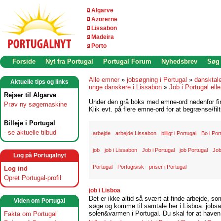
Algarve
Azorerne
Lissabon
Madeira
Porto
Forside
Nyt fra Portugal
Portugal Forum
Nyhedsbrev
Søg
Alle emner
»
jobsøgning i Portugal
»
dansktal
Aktuelle tips og links
unge danskere i Lissabon
»
Job i Portugal elle
Rejser til Algarve
Under den grå boks med emne-ord nedenfor find
Prøv ny søgemaskine
Klik evt. på flere emne-ord for at begrænse/filt
Billeje i Portugal
-
se aktuelle tilbud
arbejde
arbejde Lissabon
billigt i Portugal
Bo i Por
job
job i Lissabon
Job i Portugal
job Portugal
Job
Log på Portugalnyt
Portugal
Portugisisk
priser i Portugal
Log ind
Opret Portugal-profil
job i Lisboa
Det er ikke altid så svært at finde arbejde, so
Viden om Portugal
søge og komme til samtale her i Lisboa. jobsam
solen&varmen i Portugal. Du skal for at haven 
Fakta om Portugal