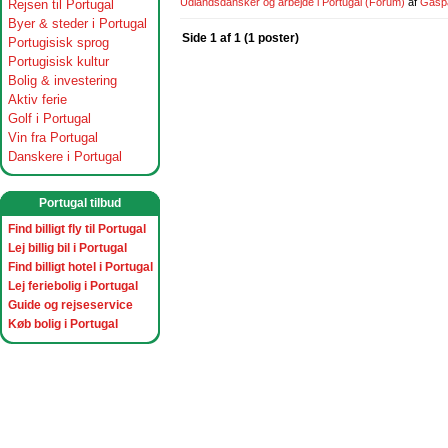
Udlandsdansker og arbejde i Portugal
(Forum)
af
Gasp
Rejsen til Portugal
Byer & steder i Portugal
Side 1 af 1 (1 poster)
Portugisisk sprog
Portugisisk kultur
Bolig & investering
Aktiv ferie
Golf i Portugal
Vin fra Portugal
Danskere i Portugal
Portugal tilbud
Find billigt fly til Portugal
Lej billig bil i Portugal
Find billigt hotel i Portugal
Lej feriebolig i Portugal
Guide og rejseservice
Køb bolig i Portugal