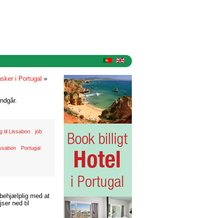
sker i Portugal
»
ndgår.
ng til Lissabon
job
ssabon
Portugal
 behjælplig med at
ser ned til