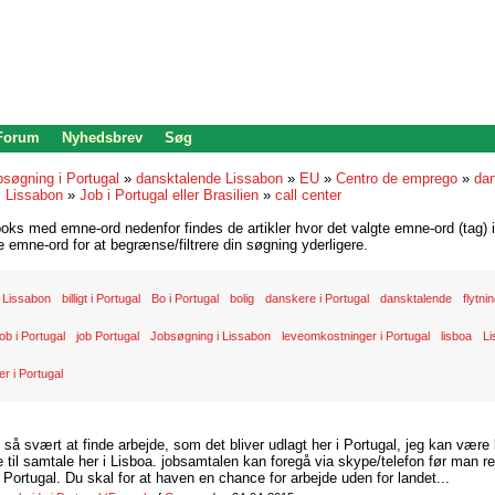
 Forum
Nyhedsbrev
Søg
bsøgning i Portugal
»
dansktalende Lissabon
»
EU
»
Centro de emprego
»
dan
i Lissabon
»
Job i Portugal eller Brasilien
»
call center
oks med emne-ord nedenfor findes de artikler hvor det valgte emne-ord (tag) i
re emne-ord for at begrænse/filtrere din søgning yderligere.
 Lissabon
billigt i Portugal
Bo i Portugal
bolig
danskere i Portugal
dansktalende
flytni
ob i Portugal
job Portugal
Jobsøgning i Lissabon
leveomkostninger i Portugal
lisboa
Li
er i Portugal
d så svært at finde arbejde, som det bliver udlagt her i Portugal, jeg kan være
il samtale her i Lisboa. jobsamtalen kan foregå via skype/telefon før man rej
Portugal. Du skal for at haven en chance for arbejde uden for landet...