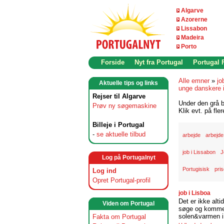
Algarve
Azorerne
Lissabon
Madeira
Porto
Forside
Nyt fra Portugal
Portugal
Alle emner
»
jo
Aktuelle tips og links
unge danskere 
Rejser til Algarve
Under den grå b
Prøv ny søgemaskine
Klik evt. på fle
Billeje i Portugal
-
se aktuelle tilbud
arbejde
arbejde
job i Lissabon
J
Log på Portugalnyt
Portugisisk
pris
Log ind
Opret Portugal-profil
job i Lisboa
Det er ikke alti
Viden om Portugal
søge og komme t
solen&varmen i 
Fakta om Portugal