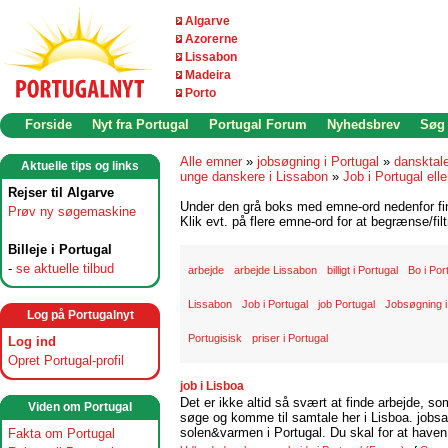
Algarve
Azorerne
Lissabon
Madeira
Porto
Forside
Nyt fra Portugal
Portugal Forum
Nyhedsbrev
Søg
Alle emner
»
jobsøgning i Portugal
»
dansktal
Aktuelle tips og links
unge danskere i Lissabon
»
Job i Portugal elle
Rejser til Algarve
Under den grå boks med emne-ord nedenfor find
Prøv ny søgemaskine
Klik evt. på flere emne-ord for at begrænse/filt
Billeje i Portugal
-
se aktuelle tilbud
arbejde
arbejde Lissabon
billigt i Portugal
Bo i Por
Lissabon
Job i Portugal
job Portugal
Jobsøgning i
Log på Portugalnyt
Portugisisk
priser i Portugal
Log ind
Opret Portugal-profil
job i Lisboa
Det er ikke altid så svært at finde arbejde, so
Viden om Portugal
søge og komme til samtale her i Lisboa. jobsam
solen&varmen i Portugal. Du skal for at haven 
Fakta om Portugal