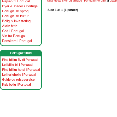
Udlandsdansker og arbejde i Portugal
(Forum)
af
Gasp
Rejsen til Portugal
Byer & steder i Portugal
Side 1 af 1 (1 poster)
Portugisisk sprog
Portugisisk kultur
Bolig & investering
Aktiv ferie
Golf i Portugal
Vin fra Portugal
Danskere i Portugal
Portugal tilbud
Find billigt fly til Portugal
Lej billig bil i Portugal
Find billigt hotel i Portugal
Lej feriebolig i Portugal
Guide og rejseservice
Køb bolig i Portugal