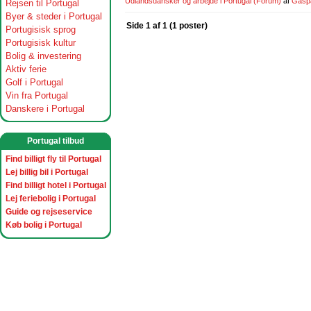
Udlandsdansker og arbejde i Portugal
(Forum)
af
Gasp
Rejsen til Portugal
Byer & steder i Portugal
Side 1 af 1 (1 poster)
Portugisisk sprog
Portugisisk kultur
Bolig & investering
Aktiv ferie
Golf i Portugal
Vin fra Portugal
Danskere i Portugal
Portugal tilbud
Find billigt fly til Portugal
Lej billig bil i Portugal
Find billigt hotel i Portugal
Lej feriebolig i Portugal
Guide og rejseservice
Køb bolig i Portugal