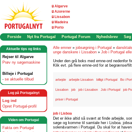
Algarve
Azorerne
Lissabon
Madeira
Porto
Forside
Nyt fra Portugal
Portugal Forum
Nyhedsbrev
Søg
Alle emner
»
jobsøgning i Portugal
»
dansktal
Aktuelle tips og links
unge danskere i Lissabon
»
Job i Portugal elle
Rejser til Algarve
Under den grå boks med emne-ord nedenfor find
Prøv ny søgemaskine
Klik evt. på flere emne-ord for at begrænse/filt
Billeje i Portugal
-
se aktuelle tilbud
arbejde
arbejde Lissabon
billigt i Portugal
Bo i Por
Lissabon
job
job i Lissabon
Job i Portugal
job Po
Log på Portugalnyt
priser i Portugal
Log ind
Opret Portugal-profil
job i Lisboa
Det er ikke altid så svært at finde arbejde, so
Viden om Portugal
søge og komme til samtale her i Lisboa. jobsam
solen&varmen i Portugal. Du skal for at haven 
Fakta om Portugal