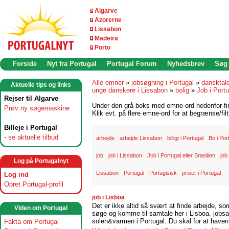
Algarve
Azorerne
Lissabon
Madeira
Porto
Forside
Nyt fra Portugal
Portugal Forum
Nyhedsbrev
Søg
Alle emner
»
jobsøgning i Portugal
»
dansktal
Aktuelle tips og links
unge danskere i Lissabon
»
bolig
»
Job i Portu
Rejser til Algarve
Under den grå boks med emne-ord nedenfor find
Prøv ny søgemaskine
Klik evt. på flere emne-ord for at begrænse/filt
Billeje i Portugal
-
se aktuelle tilbud
arbejde
arbejde Lissabon
billigt i Portugal
Bo i Por
job
job i Lissabon
Job i Portugal eller Brasilien
job
Log på Portugalnyt
Lissabon
Portugal
Portugisisk
priser i Portugal
Log ind
Opret Portugal-profil
job i Lisboa
Det er ikke altid så svært at finde arbejde, so
Viden om Portugal
søge og komme til samtale her i Lisboa. jobsam
solen&varmen i Portugal. Du skal for at haven 
Fakta om Portugal