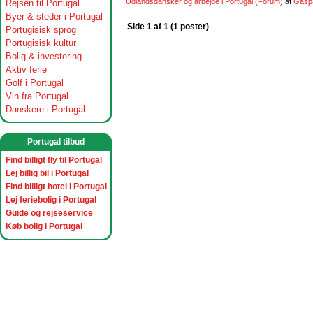
Udlandsdansker og arbejde i Portugal
(Forum)
af
Gasp
Rejsen til Portugal
Byer & steder i Portugal
Side 1 af 1 (1 poster)
Portugisisk sprog
Portugisisk kultur
Bolig & investering
Aktiv ferie
Golf i Portugal
Vin fra Portugal
Danskere i Portugal
Portugal tilbud
Find billigt fly til Portugal
Lej billig bil i Portugal
Find billigt hotel i Portugal
Lej feriebolig i Portugal
Guide og rejseservice
Køb bolig i Portugal