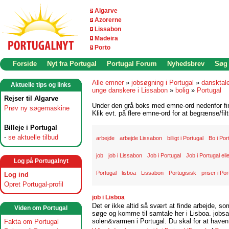
Algarve
Azorerne
Lissabon
Madeira
Porto
Forside
Nyt fra Portugal
Portugal Forum
Nyhedsbrev
Søg
Alle emner
»
jobsøgning i Portugal
»
dansktal
Aktuelle tips og links
unge danskere i Lissabon
»
bolig
»
Portugal
Rejser til Algarve
Under den grå boks med emne-ord nedenfor find
Prøv ny søgemaskine
Klik evt. på flere emne-ord for at begrænse/filt
Billeje i Portugal
-
se aktuelle tilbud
arbejde
arbejde Lissabon
billigt i Portugal
Bo i Por
job
job i Lissabon
Job i Portugal
Job i Portugal ell
Log på Portugalnyt
Portugal
lisboa
Lissabon
Portugisisk
priser i Por
Log ind
Opret Portugal-profil
job i Lisboa
Det er ikke altid så svært at finde arbejde, so
Viden om Portugal
søge og komme til samtale her i Lisboa. jobsam
solen&varmen i Portugal. Du skal for at haven 
Fakta om Portugal