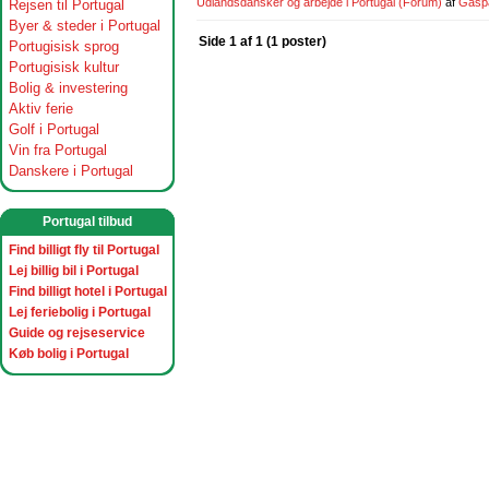
Udlandsdansker og arbejde i Portugal
(Forum)
af
Gasp
Rejsen til Portugal
Byer & steder i Portugal
Side 1 af 1 (1 poster)
Portugisisk sprog
Portugisisk kultur
Bolig & investering
Aktiv ferie
Golf i Portugal
Vin fra Portugal
Danskere i Portugal
Portugal tilbud
Find billigt fly til Portugal
Lej billig bil i Portugal
Find billigt hotel i Portugal
Lej feriebolig i Portugal
Guide og rejseservice
Køb bolig i Portugal