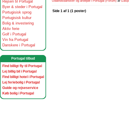
Udlandsdansker og arbejde i Portugal
(Forum)
af
Gasp
Rejsen til Portugal
Byer & steder i Portugal
Side 1 af 1 (1 poster)
Portugisisk sprog
Portugisisk kultur
Bolig & investering
Aktiv ferie
Golf i Portugal
Vin fra Portugal
Danskere i Portugal
Portugal tilbud
Find billigt fly til Portugal
Lej billig bil i Portugal
Find billigt hotel i Portugal
Lej feriebolig i Portugal
Guide og rejseservice
Køb bolig i Portugal