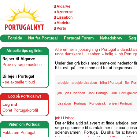
Algarve
Azorerne
Lissabon
Madeira
Porto
Forside
Nyt fra Portugal
Portugal Forum
Nyhedsbrev
Søg
Alle emner
»
jobsøgning i Portugal
»
dansktal
Aktuelle tips og links
unge danskere i Lissabon
»
bolig
»
job Portug
Rejser til Algarve
Under den grå boks med emne-ord nedenfor find
Prøv ny søgemaskine
Klik evt. på flere emne-ord for at begrænse/filt
Billeje i Portugal
-
se aktuelle tilbud
arbejde
arbejde Lissabon
billigt i Portugal
Bo i Por
job
job i Lissabon
Job i Portugal
Job i Portugal ell
Log på Portugalnyt
Lissabon
Portugal
Portugisisk
priser i Portugal
Log ind
Opret Portugal-profil
job i Lisboa
Det er ikke altid så svært at finde arbejde, so
Viden om Portugal
søge og komme til samtale her i Lisboa. jobsam
solen&varmen i Portugal. Du skal for at haven 
Fakta om Portugal