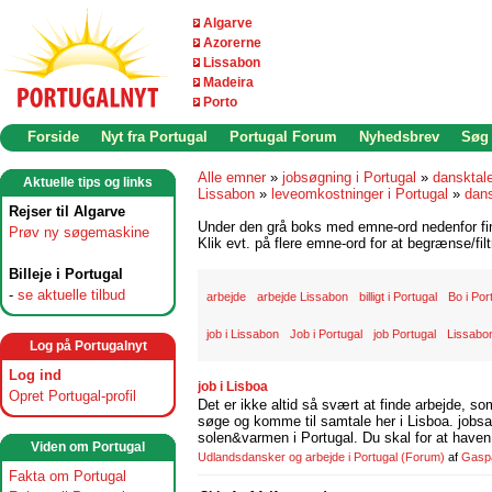
Algarve
Azorerne
Lissabon
Madeira
Porto
Forside
Nyt fra Portugal
Portugal Forum
Nyhedsbrev
Søg
Alle emner
»
jobsøgning i Portugal
»
dansktal
Aktuelle tips og links
Lissabon
»
leveomkostninger i Portugal
»
dans
Rejser til Algarve
Under den grå boks med emne-ord nedenfor find
Prøv ny søgemaskine
Klik evt. på flere emne-ord for at begrænse/filt
Billeje i Portugal
-
se aktuelle tilbud
arbejde
arbejde Lissabon
billigt i Portugal
Bo i Por
job i Lissabon
Job i Portugal
job Portugal
Lissabo
Log på Portugalnyt
Log ind
job i Lisboa
Opret Portugal-profil
Det er ikke altid så svært at finde arbejde, so
søge og komme til samtale her i Lisboa. jobsam
solen&varmen i Portugal. Du skal for at haven 
Viden om Portugal
Udlandsdansker og arbejde i Portugal
(Forum)
af
Gasp
Fakta om Portugal