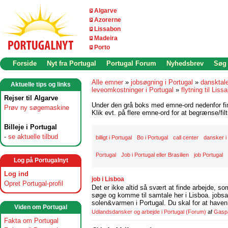
Algarve
Azorerne
Lissabon
Madeira
Porto
Forside
Nyt fra Portugal
Portugal Forum
Nyhedsbrev
Søg
Alle emner
»
jobsøgning i Portugal
»
dansktal
Aktuelle tips og links
leveomkostninger i Portugal
»
flytning til Liss
Rejser til Algarve
Under den grå boks med emne-ord nedenfor find
Prøv ny søgemaskine
Klik evt. på flere emne-ord for at begrænse/filt
Billeje i Portugal
-
se aktuelle tilbud
billigt i Portugal
Bo i Portugal
call center
dansker i
Portugal
Job i Portugal eller Brasilien
job Portugal
Log på Portugalnyt
Log ind
job i Lisboa
Opret Portugal-profil
Det er ikke altid så svært at finde arbejde, so
søge og komme til samtale her i Lisboa. jobsam
solen&varmen i Portugal. Du skal for at haven 
Viden om Portugal
Udlandsdansker og arbejde i Portugal
(Forum)
af
Gasp
Fakta om Portugal