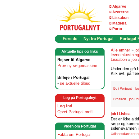
Algarve
Azorerne
Lissabon
Madeira
Porto
Forside
Nyt fra Portugal
Portugal
Alle emner
»
jo
Aktuelle tips og links
leveomkostninge
Lissabon
»
job
Rejser til Algarve
Prøv ny søgemaskine
Under den grå b
Klik evt. på fle
Billeje i Portugal
-
se aktuelle tilbud
Bo i Portugal
bo
Log på Portugalnyt
Brasilien
job Po
Log ind
Opret Portugal-profil
job i Lisboa
Det er ikke alti
søge og komme t
Viden om Portugal
solen&varmen i 
Udlandsdansker og 
Fakta om Portugal