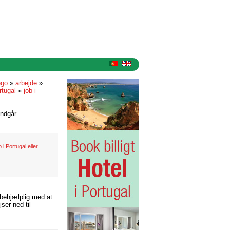
ego
»
arbejde
»
rtugal
»
job i
ndgår.
 i Portugal eller
 behjælplig med at
ser ned til