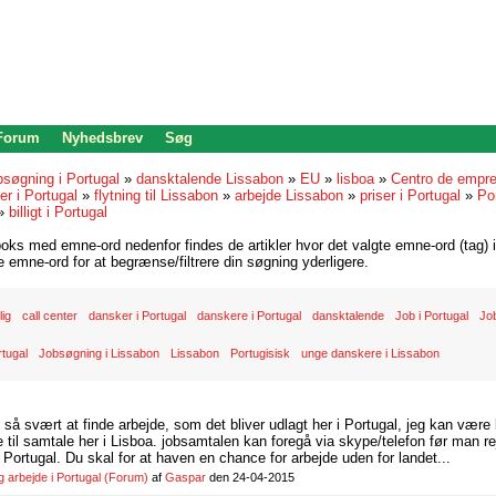
 Forum
Nyhedsbrev
Søg
bsøgning i Portugal
»
dansktalende Lissabon
»
EU
»
lisboa
»
Centro de empr
r i Portugal
»
flytning til Lissabon
»
arbejde Lissabon
»
priser i Portugal
»
Po
»
billigt i Portugal
oks med emne-ord nedenfor findes de artikler hvor det valgte emne-ord (tag) i
re emne-ord for at begrænse/filtrere din søgning yderligere.
lig
call center
dansker i Portugal
danskere i Portugal
dansktalende
Job i Portugal
Job
rtugal
Jobsøgning i Lissabon
Lissabon
Portugisisk
unge danskere i Lissabon
d så svært at finde arbejde, som det bliver udlagt her i Portugal, jeg kan være
il samtale her i Lisboa. jobsamtalen kan foregå via skype/telefon før man rej
Portugal. Du skal for at haven en chance for arbejde uden for landet...
arbejde i Portugal
(Forum)
af
Gaspar
den 24-04-2015