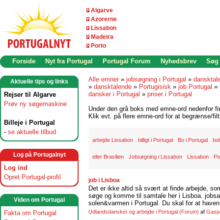
Algarve
Azorerne
Lissabon
Madeira
Porto
Forside
Nyt fra Portugal
Portugal Forum
Nyhedsbrev
Søg
Alle emner
»
jobsøgning i Portugal
»
dansktal
Aktuelle tips og links
»
dansktalende
»
Portugisisk
»
job Portugal
»
dansker i Portugal
»
priser i Portugal
Rejser til Algarve
Prøv ny søgemaskine
Under den grå boks med emne-ord nedenfor find
Klik evt. på flere emne-ord for at begrænse/filt
Billeje i Portugal
-
se aktuelle tilbud
arbejde Lissabon
billigt i Portugal
Bo i Portugal
bol
Log på Portugalnyt
eller Brasilien
Jobsøgning i Lissabon
Lissabon
Po
Log ind
Opret Portugal-profil
job i Lisboa
Det er ikke altid så svært at finde arbejde, so
søge og komme til samtale her i Lisboa. jobsam
Viden om Portugal
solen&varmen i Portugal. Du skal for at haven 
Udlandsdansker og arbejde i Portugal
(Forum)
af
Gasp
Fakta om Portugal