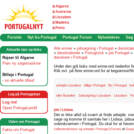
Algarve
Azorerne
Lissabon
Madeira
Porto
Forside
Nyt fra Portugal
Portugal Forum
Nyhedsbrev
Søg
Alle emner
»
jobsøgning i Portugal
»
dansktal
Aktuelle tips og links
»
dansktalende
»
Portugisisk
»
job Portugal
»
danskere i Portugal
Rejser til Algarve
Prøv ny søgemaskine
Under den grå boks med emne-ord nedenfor find
Klik evt. på flere emne-ord for at begrænse/filt
Billeje i Portugal
-
se aktuelle tilbud
arbejde Lissabon
billigt i Portugal
Bo i Portugal
bol
Log på Portugalnyt
eller Brasilien
Jobsøgning i Lissabon
Lissabon
Po
Log ind
Opret Portugal-profil
job i Lisboa
Det er ikke altid så svært at finde arbejde, so
søge og komme til samtale her i Lisboa. jobsam
Viden om Portugal
solen&varmen i Portugal. Du skal for at haven 
Udlandsdansker og arbejde i Portugal
(Forum)
af
Gasp
Fakta om Portugal