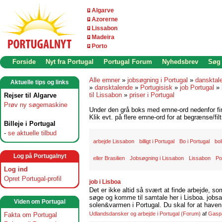
Algarve
Azorerne
Lissabon
Madeira
Porto
Forside
Nyt fra Portugal
Portugal Forum
Nyhedsbrev
Søg
Alle emner
»
jobsøgning i Portugal
»
dansktal
Aktuelle tips og links
»
dansktalende
»
Portugisisk
»
job Portugal
»
til Lissabon
»
priser i Portugal
Rejser til Algarve
Prøv ny søgemaskine
Under den grå boks med emne-ord nedenfor find
Klik evt. på flere emne-ord for at begrænse/filt
Billeje i Portugal
-
se aktuelle tilbud
arbejde Lissabon
billigt i Portugal
Bo i Portugal
bol
Log på Portugalnyt
eller Brasilien
Jobsøgning i Lissabon
Lissabon
Po
Log ind
Opret Portugal-profil
job i Lisboa
Det er ikke altid så svært at finde arbejde, so
søge og komme til samtale her i Lisboa. jobsam
Viden om Portugal
solen&varmen i Portugal. Du skal for at haven 
Udlandsdansker og arbejde i Portugal
(Forum)
af
Gasp
Fakta om Portugal