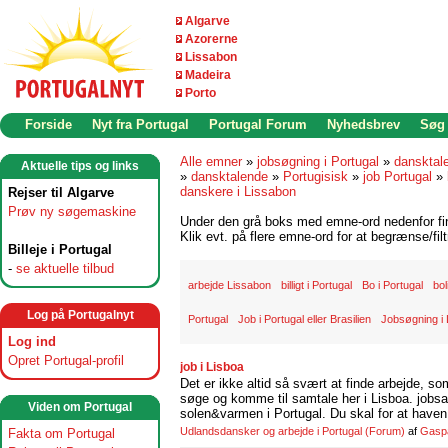
Algarve
Azorerne
Lissabon
Madeira
Porto
Forside
Nyt fra Portugal
Portugal Forum
Nyhedsbrev
Søg
Alle emner
»
jobsøgning i Portugal
»
dansktal
Aktuelle tips og links
»
dansktalende
»
Portugisisk
»
job Portugal
»
danskere i Lissabon
Rejser til Algarve
Prøv ny søgemaskine
Under den grå boks med emne-ord nedenfor find
Klik evt. på flere emne-ord for at begrænse/filt
Billeje i Portugal
-
se aktuelle tilbud
arbejde Lissabon
billigt i Portugal
Bo i Portugal
bol
Log på Portugalnyt
Portugal
Job i Portugal eller Brasilien
Jobsøgning i
Log ind
Opret Portugal-profil
job i Lisboa
Det er ikke altid så svært at finde arbejde, so
søge og komme til samtale her i Lisboa. jobsam
Viden om Portugal
solen&varmen i Portugal. Du skal for at haven 
Udlandsdansker og arbejde i Portugal
(Forum)
af
Gasp
Fakta om Portugal