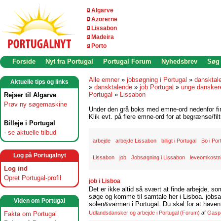
Algarve
Azorerne
Lissabon
Madeira
Porto
Forside
Nyt fra Portugal
Portugal Forum
Nyhedsbrev
Søg
Alle emner
»
jobsøgning i Portugal
»
dansktal
Aktuelle tips og links
»
dansktalende
»
job Portugal
»
unge danskere
Portugal
»
Lissabon
Rejser til Algarve
Prøv ny søgemaskine
Under den grå boks med emne-ord nedenfor find
Klik evt. på flere emne-ord for at begrænse/filt
Billeje i Portugal
-
se aktuelle tilbud
arbejde
arbejde Lissabon
billigt i Portugal
Bo i Por
Log på Portugalnyt
Lissabon
job
Jobsøgning i Lissabon
leveomkostni
Log ind
Opret Portugal-profil
job i Lisboa
Det er ikke altid så svært at finde arbejde, so
søge og komme til samtale her i Lisboa. jobsam
Viden om Portugal
solen&varmen i Portugal. Du skal for at haven 
Udlandsdansker og arbejde i Portugal
(Forum)
af
Gasp
Fakta om Portugal