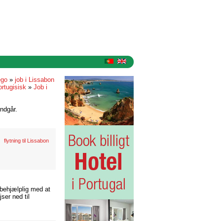
ego
»
job i Lissabon
rtugisisk
»
Job i
ndgår.
flytning til Lissabon
 behjælplig med at
ser ned til