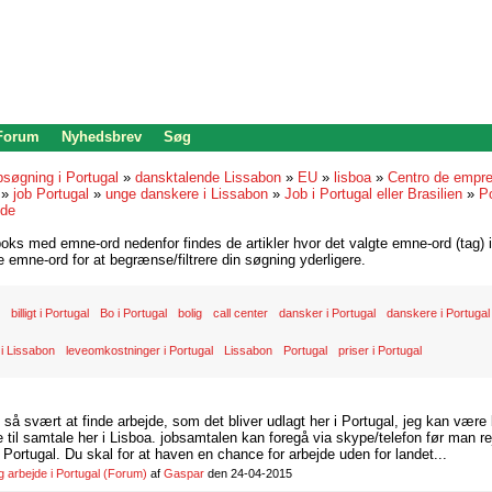
 Forum
Nyhedsbrev
Søg
bsøgning i Portugal
»
dansktalende Lissabon
»
EU
»
lisboa
»
Centro de empr
»
job Portugal
»
unge danskere i Lissabon
»
Job i Portugal eller Brasilien
»
Po
jde
oks med emne-ord nedenfor findes de artikler hvor det valgte emne-ord (tag) i
re emne-ord for at begrænse/filtrere din søgning yderligere.
billigt i Portugal
Bo i Portugal
bolig
call center
dansker i Portugal
danskere i Portugal
i Lissabon
leveomkostninger i Portugal
Lissabon
Portugal
priser i Portugal
d så svært at finde arbejde, som det bliver udlagt her i Portugal, jeg kan være
il samtale her i Lisboa. jobsamtalen kan foregå via skype/telefon før man rej
Portugal. Du skal for at haven en chance for arbejde uden for landet...
arbejde i Portugal
(Forum)
af
Gaspar
den 24-04-2015