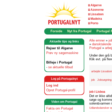
Algarve
Azorerne
Lissabon
Madeira
Porto
Forside
Nyt fra Portugal
Portugal
Alle emner
»
jo
Aktuelle tips og links
»
dansktalende
Portugal
»
arbe
Rejser til Algarve
Prøv ny søgemaskine
Under den grå b
Klik evt. på fle
Billeje i Portugal
-
se aktuelle tilbud
arbejde Lissabon
Log på Portugalnyt
job
Jobsøgning 
Log ind
Opret Portugal-profil
job i Lisboa
Det er ikke alti
søge og komme t
Viden om Portugal
solen&varmen i 
Udlandsdansker og 
Fakta om Portugal