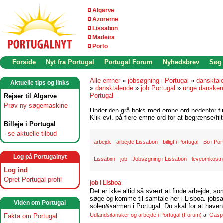
Algarve
Azorerne
Lissabon
Madeira
Porto
Forside
Nyt fra Portugal
Portugal Forum
Nyhedsbrev
Søg
Alle emner
»
jobsøgning i Portugal
»
dansktal
Aktuelle tips og links
»
dansktalende
»
job Portugal
»
unge danskere
Portugal
Rejser til Algarve
Prøv ny søgemaskine
Under den grå boks med emne-ord nedenfor find
Klik evt. på flere emne-ord for at begrænse/filt
Billeje i Portugal
-
se aktuelle tilbud
arbejde
arbejde Lissabon
billigt i Portugal
Bo i Por
Log på Portugalnyt
Lissabon
job
Jobsøgning i Lissabon
leveomkostni
Log ind
Opret Portugal-profil
job i Lisboa
Det er ikke altid så svært at finde arbejde, so
søge og komme til samtale her i Lisboa. jobsam
Viden om Portugal
solen&varmen i Portugal. Du skal for at haven 
Udlandsdansker og arbejde i Portugal
(Forum)
af
Gasp
Fakta om Portugal