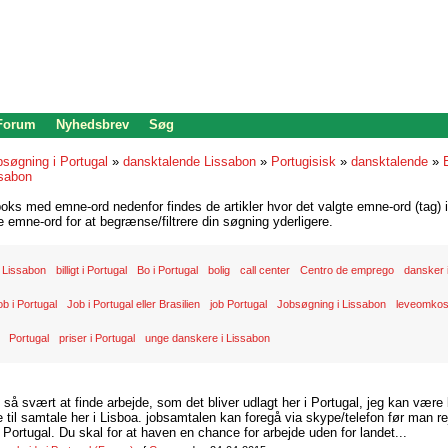
 Forum
Nyhedsbrev
Søg
bsøgning i Portugal
»
dansktalende Lissabon
»
Portugisisk
»
dansktalende
»
ssabon
oks med emne-ord nedenfor findes de artikler hvor det valgte emne-ord (tag) i
re emne-ord for at begrænse/filtrere din søgning yderligere.
 Lissabon
billigt i Portugal
Bo i Portugal
bolig
call center
Centro de emprego
dansker i
ob i Portugal
Job i Portugal eller Brasilien
job Portugal
Jobsøgning i Lissabon
leveomkost
Portugal
priser i Portugal
unge danskere i Lissabon
d så svært at finde arbejde, som det bliver udlagt her i Portugal, jeg kan være
il samtale her i Lisboa. jobsamtalen kan foregå via skype/telefon før man rej
Portugal. Du skal for at haven en chance for arbejde uden for landet...