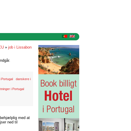
EU
»
job i Lissabon
ndgår.
 Portugal
danskere i
ninger i Portugal
 behjælplig med at
ser ned til