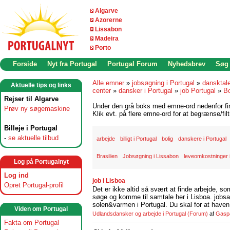
Algarve
Azorerne
Lissabon
Madeira
Porto
Forside
Nyt fra Portugal
Portugal Forum
Nyhedsbrev
Søg
Alle emner
»
jobsøgning i Portugal
»
dansktal
Aktuelle tips og links
center
»
dansker i Portugal
»
job Portugal
»
Bo
Rejser til Algarve
Under den grå boks med emne-ord nedenfor find
Prøv ny søgemaskine
Klik evt. på flere emne-ord for at begrænse/filt
Billeje i Portugal
-
se aktuelle tilbud
arbejde
billigt i Portugal
bolig
danskere i Portugal
Brasilien
Jobsøgning i Lissabon
leveomkostninger i
Log på Portugalnyt
Log ind
job i Lisboa
Opret Portugal-profil
Det er ikke altid så svært at finde arbejde, so
søge og komme til samtale her i Lisboa. jobsam
solen&varmen i Portugal. Du skal for at haven 
Viden om Portugal
Udlandsdansker og arbejde i Portugal
(Forum)
af
Gasp
Fakta om Portugal