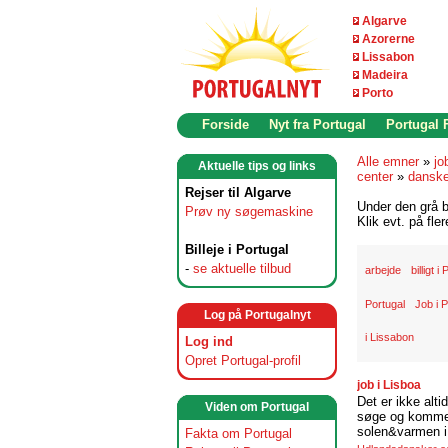
Algarve
Azorerne
Lissabon
Madeira
Porto
Forside
Nyt fra Portugal
Portugal
Alle emner
»
jo
Aktuelle tips og links
center
»
danske
Rejser til Algarve
Under den grå b
Prøv ny søgemaskine
Klik evt. på fle
Billeje i Portugal
-
se aktuelle tilbud
arbejde
billigt i
Portugal
Job i P
Log på Portugalnyt
i Lissabon
Log ind
Opret Portugal-profil
job i Lisboa
Det er ikke alti
Viden om Portugal
søge og komme t
solen&varmen i 
Fakta om Portugal