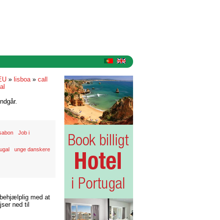
EU
»
lisboa
»
call
al
ndgår.
ssabon
Job i
ugal
unge danskere
 behjælplig med at
ser ned til