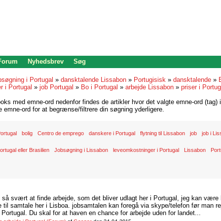
 Forum
Nyhedsbrev
Søg
bsøgning i Portugal
»
dansktalende Lissabon
»
Portugisisk
»
dansktalende
»
r i Portugal
»
job Portugal
»
Bo i Portugal
»
arbejde Lissabon
»
priser i Portug
oks med emne-ord nedenfor findes de artikler hvor det valgte emne-ord (tag) i
re emne-ord for at begrænse/filtrere din søgning yderligere.
 Portugal
bolig
Centro de emprego
danskere i Portugal
flytning til Lissabon
job
job i Li
ortugal eller Brasilien
Jobsøgning i Lissabon
leveomkostninger i Portugal
Lissabon
Port
d så svært at finde arbejde, som det bliver udlagt her i Portugal, jeg kan være
il samtale her i Lisboa. jobsamtalen kan foregå via skype/telefon før man rej
Portugal. Du skal for at haven en chance for arbejde uden for landet...