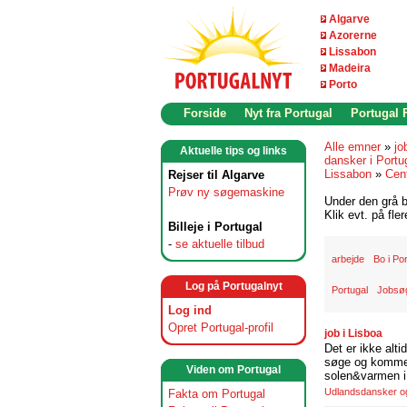
Algarve
Azorerne
Lissabon
Madeira
Porto
Forside
Nyt fra Portugal
Portugal
Alle emner
»
jo
Aktuelle tips og links
dansker i Portu
Lissabon
»
Cen
Rejser til Algarve
Prøv ny søgemaskine
Under den grå b
Klik evt. på fle
Billeje i Portugal
-
se aktuelle tilbud
arbejde
Bo i Po
Log på Portugalnyt
Portugal
Jobsøg
Log ind
Opret Portugal-profil
job i Lisboa
Det er ikke alti
søge og komme t
Viden om Portugal
solen&varmen i 
Udlandsdansker og 
Fakta om Portugal