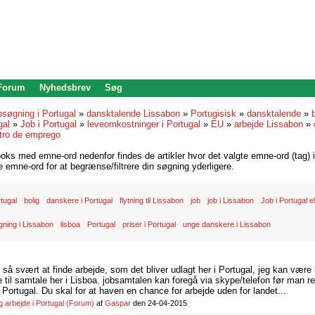
 Forum
Nyhedsbrev
Søg
bsøgning i Portugal
»
dansktalende Lissabon
»
Portugisisk
»
dansktalende
»
b
gal
»
Job i Portugal
»
leveomkostninger i Portugal
»
EU
»
arbejde Lissabon
»
tro de emprego
oks med emne-ord nedenfor findes de artikler hvor det valgte emne-ord (tag) i
re emne-ord for at begrænse/filtrere din søgning yderligere.
rtugal
bolig
danskere i Portugal
flytning til Lissabon
job
job i Lissabon
Job i Portugal el
ning i Lissabon
lisboa
Portugal
priser i Portugal
unge danskere i Lissabon
d så svært at finde arbejde, som det bliver udlagt her i Portugal, jeg kan være
il samtale her i Lisboa. jobsamtalen kan foregå via skype/telefon før man rej
Portugal. Du skal for at haven en chance for arbejde uden for landet...
arbejde i Portugal
(Forum)
af
Gaspar
den 24-04-2015