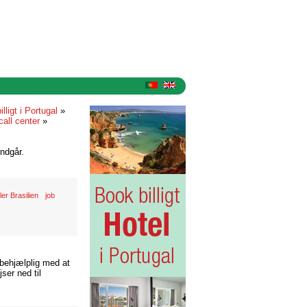
illigt i Portugal
»
call center
»
ndgår.
ler Brasilien
job
 behjælplig med at
ser ned til