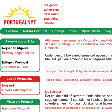
Algarve
Azorerne
Lissabon
Madeira
Porto
Forside
Nyt fra Portugal
Portugal Forum
Nyhedsbrev
Søg
Alle emner
»
jobsøgning i Portugal
»
dansktal
Aktuelle tips og links
dansker i Portugal
»
Job i Portugal
»
leveomko
Lissabon
Rejser til Algarve
Prøv ny søgemaskine
Under den grå boks med emne-ord nedenfor find
Klik evt. på flere emne-ord for at begrænse/filt
Billeje i Portugal
-
se aktuelle tilbud
arbejde
Bo i Portugal
bolig
Centro de emprego
d
Log på Portugalnyt
job Portugal
Jobsøgning i Lissabon
lisboa
Lissab
Log ind
Opret Portugal-profil
job i Lisboa
Det er ikke altid så svært at finde arbejde, so
søge og komme til samtale her i Lisboa. jobsam
Viden om Portugal
solen&varmen i Portugal. Du skal for at haven 
Udlandsdansker og arbejde i Portugal
(Forum)
af
Gasp
Fakta om Portugal