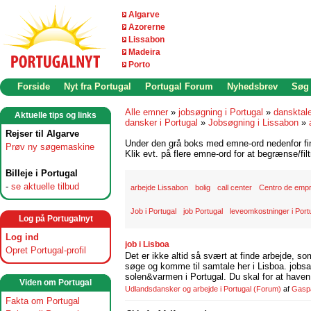
Algarve
Azorerne
Lissabon
Madeira
Porto
Forside
Nyt fra Portugal
Portugal Forum
Nyhedsbrev
Søg
Alle emner
»
jobsøgning i Portugal
»
dansktal
Aktuelle tips og links
dansker i Portugal
»
Jobsøgning i Lissabon
»
Rejser til Algarve
Under den grå boks med emne-ord nedenfor find
Prøv ny søgemaskine
Klik evt. på flere emne-ord for at begrænse/filt
Billeje i Portugal
-
se aktuelle tilbud
arbejde Lissabon
bolig
call center
Centro de emp
Job i Portugal
job Portugal
leveomkostninger i Port
Log på Portugalnyt
Log ind
job i Lisboa
Opret Portugal-profil
Det er ikke altid så svært at finde arbejde, so
søge og komme til samtale her i Lisboa. jobsam
solen&varmen i Portugal. Du skal for at haven 
Viden om Portugal
Udlandsdansker og arbejde i Portugal
(Forum)
af
Gasp
Fakta om Portugal