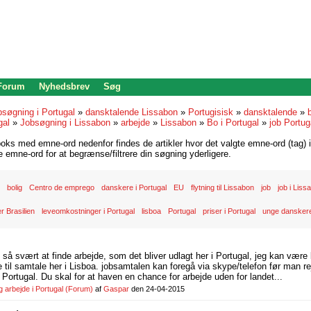
 Forum
Nyhedsbrev
Søg
bsøgning i Portugal
»
dansktalende Lissabon
»
Portugisisk
»
dansktalende
»
b
gal
»
Jobsøgning i Lissabon
»
arbejde
»
Lissabon
»
Bo i Portugal
»
job Portug
oks med emne-ord nedenfor findes de artikler hvor det valgte emne-ord (tag) i
re emne-ord for at begrænse/filtrere din søgning yderligere.
bolig
Centro de emprego
danskere i Portugal
EU
flytning til Lissabon
job
job i Liss
er Brasilien
leveomkostninger i Portugal
lisboa
Portugal
priser i Portugal
unge danskere
d så svært at finde arbejde, som det bliver udlagt her i Portugal, jeg kan være
il samtale her i Lisboa. jobsamtalen kan foregå via skype/telefon før man rej
Portugal. Du skal for at haven en chance for arbejde uden for landet...
arbejde i Portugal
(Forum)
af
Gaspar
den 24-04-2015