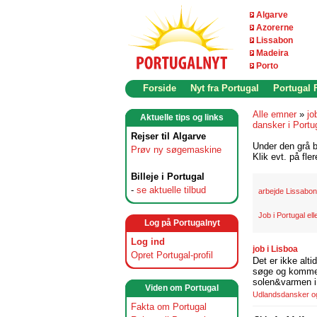
Algarve
Azorerne
Lissabon
Madeira
Porto
Forside
Nyt fra Portugal
Portugal
Alle emner
»
jo
Aktuelle tips og links
dansker i Portu
Rejser til Algarve
Under den grå b
Prøv ny søgemaskine
Klik evt. på fle
Billeje i Portugal
-
se aktuelle tilbud
arbejde Lissabon
Job i Portugal ell
Log på Portugalnyt
Log ind
job i Lisboa
Opret Portugal-profil
Det er ikke alti
søge og komme t
solen&varmen i 
Viden om Portugal
Udlandsdansker og 
Fakta om Portugal