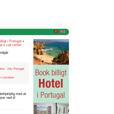
illigt i Portugal
»
al
»
call center
ndgår.
abon
Job i Portugal
 i Lissabon
 behjælplig med at
ser ned til