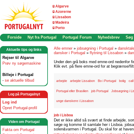
Algarve
Azorerne
Lissabon
Madeira
Porto
Forside
Nyt fra Portugal
Portugal Forum
Nyhedsbrev
Søg
Alle emner
»
jobsøgning i Portugal
»
dansktal
Aktuelle tips og links
dansker i Portugal
»
flytning til Lissabon
»
dan
Rejser til Algarve
Under den grå boks med emne-ord nedenfor find
Prøv ny søgemaskine
Klik evt. på flere emne-ord for at begrænse/filt
Billeje i Portugal
-
se aktuelle tilbud
arbejde
arbejde Lissabon
Bo i Portugal
bolig
cal
Portugal eller Brasilien
job Portugal
Jobsøgning i L
Log på Portugalnyt
unge danskere i Lissabon
Log ind
Opret Portugal-profil
job i Lisboa
Det er ikke altid så svært at finde arbejde, so
Viden om Portugal
søge og komme til samtale her i Lisboa. jobsam
solen&varmen i Portugal. Du skal for at haven 
Fakta om Portugal