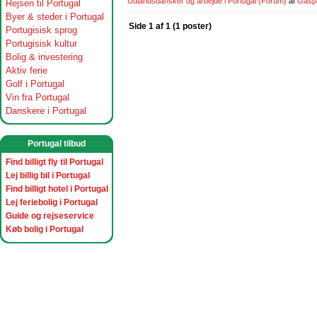
Udlandsdansker og arbejde i Portugal
(Forum)
af
Gasp
Rejsen til Portugal
Byer & steder i Portugal
Side 1 af 1 (1 poster)
Portugisisk sprog
Portugisisk kultur
Bolig & investering
Aktiv ferie
Golf i Portugal
Vin fra Portugal
Danskere i Portugal
Portugal tilbud
Find billigt fly til Portugal
Lej billig bil i Portugal
Find billigt hotel i Portugal
Lej feriebolig i Portugal
Guide og rejseservice
Køb bolig i Portugal