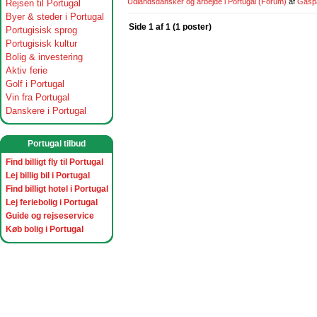
Udlandsdansker og arbejde i Portugal
(Forum)
af
Gasp
Rejsen til Portugal
Byer & steder i Portugal
Side 1 af 1 (1 poster)
Portugisisk sprog
Portugisisk kultur
Bolig & investering
Aktiv ferie
Golf i Portugal
Vin fra Portugal
Danskere i Portugal
Portugal tilbud
Find billigt fly til Portugal
Lej billig bil i Portugal
Find billigt hotel i Portugal
Lej feriebolig i Portugal
Guide og rejseservice
Køb bolig i Portugal