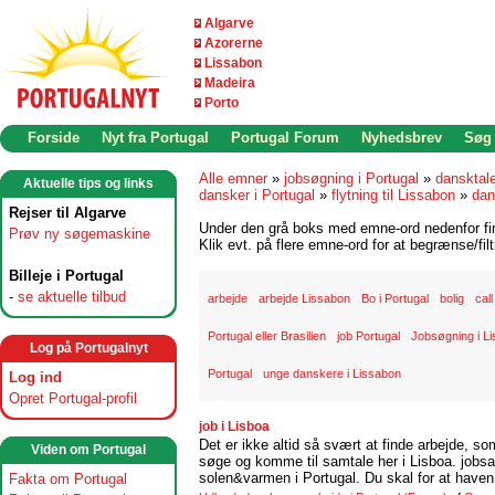
Algarve
Azorerne
Lissabon
Madeira
Porto
Forside
Nyt fra Portugal
Portugal Forum
Nyhedsbrev
Søg
Alle emner
»
jobsøgning i Portugal
»
dansktal
Aktuelle tips og links
dansker i Portugal
»
flytning til Lissabon
»
dan
Rejser til Algarve
Under den grå boks med emne-ord nedenfor find
Prøv ny søgemaskine
Klik evt. på flere emne-ord for at begrænse/filt
Billeje i Portugal
-
se aktuelle tilbud
arbejde
arbejde Lissabon
Bo i Portugal
bolig
cal
Portugal eller Brasilien
job Portugal
Jobsøgning i L
Log på Portugalnyt
Portugal
unge danskere i Lissabon
Log ind
Opret Portugal-profil
job i Lisboa
Det er ikke altid så svært at finde arbejde, so
Viden om Portugal
søge og komme til samtale her i Lisboa. jobsam
solen&varmen i Portugal. Du skal for at haven 
Fakta om Portugal