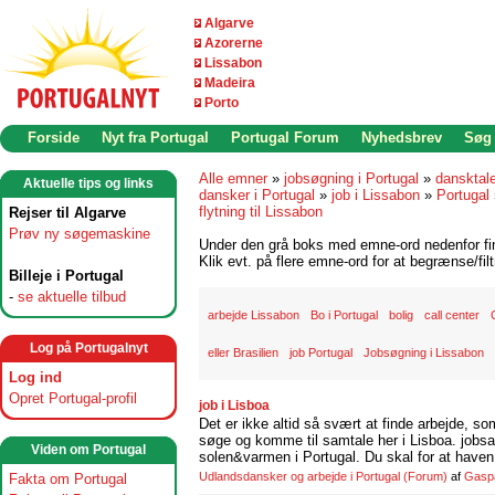
Algarve
Azorerne
Lissabon
Madeira
Porto
Forside
Nyt fra Portugal
Portugal Forum
Nyhedsbrev
Søg
Alle emner
»
jobsøgning i Portugal
»
dansktal
Aktuelle tips og links
dansker i Portugal
»
job i Lissabon
»
Portugal
flytning til Lissabon
Rejser til Algarve
Prøv ny søgemaskine
Under den grå boks med emne-ord nedenfor find
Klik evt. på flere emne-ord for at begrænse/filt
Billeje i Portugal
-
se aktuelle tilbud
arbejde Lissabon
Bo i Portugal
bolig
call center
Log på Portugalnyt
eller Brasilien
job Portugal
Jobsøgning i Lissabon
Log ind
Opret Portugal-profil
job i Lisboa
Det er ikke altid så svært at finde arbejde, so
søge og komme til samtale her i Lisboa. jobsam
Viden om Portugal
solen&varmen i Portugal. Du skal for at haven 
Udlandsdansker og arbejde i Portugal
(Forum)
af
Gasp
Fakta om Portugal