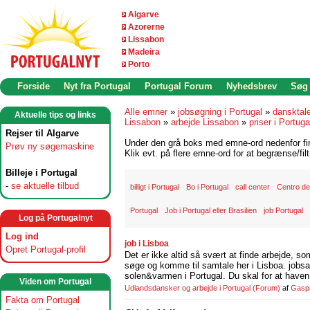
Algarve
Azorerne
Lissabon
Madeira
Porto
Forside
Nyt fra Portugal
Portugal Forum
Nyhedsbrev
Søg
Alle emner
»
jobsøgning i Portugal
»
dansktal
Aktuelle tips og links
Lissabon
»
arbejde Lissabon
»
priser i Portuga
Rejser til Algarve
Under den grå boks med emne-ord nedenfor find
Prøv ny søgemaskine
Klik evt. på flere emne-ord for at begrænse/filt
Billeje i Portugal
-
se aktuelle tilbud
billigt i Portugal
Bo i Portugal
call center
Centro d
Portugal
Job i Portugal eller Brasilien
job Portugal
Log på Portugalnyt
Log ind
job i Lisboa
Opret Portugal-profil
Det er ikke altid så svært at finde arbejde, so
søge og komme til samtale her i Lisboa. jobsam
solen&varmen i Portugal. Du skal for at haven 
Viden om Portugal
Udlandsdansker og arbejde i Portugal
(Forum)
af
Gasp
Fakta om Portugal