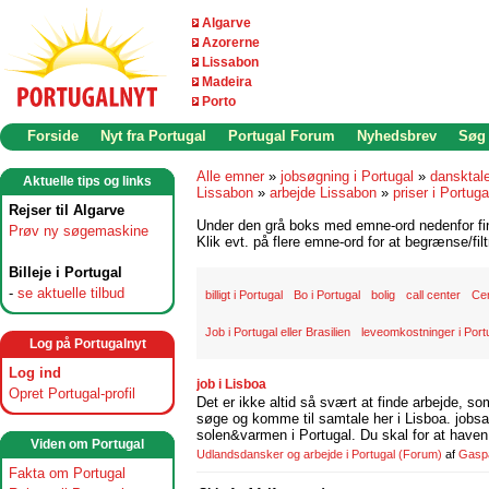
Algarve
Azorerne
Lissabon
Madeira
Porto
Forside
Nyt fra Portugal
Portugal Forum
Nyhedsbrev
Søg
Alle emner
»
jobsøgning i Portugal
»
dansktal
Aktuelle tips og links
Lissabon
»
arbejde Lissabon
»
priser i Portuga
Rejser til Algarve
Under den grå boks med emne-ord nedenfor find
Prøv ny søgemaskine
Klik evt. på flere emne-ord for at begrænse/filt
Billeje i Portugal
-
se aktuelle tilbud
billigt i Portugal
Bo i Portugal
bolig
call center
Ce
Job i Portugal eller Brasilien
leveomkostninger i Port
Log på Portugalnyt
Log ind
job i Lisboa
Opret Portugal-profil
Det er ikke altid så svært at finde arbejde, so
søge og komme til samtale her i Lisboa. jobsam
solen&varmen i Portugal. Du skal for at haven 
Viden om Portugal
Udlandsdansker og arbejde i Portugal
(Forum)
af
Gasp
Fakta om Portugal